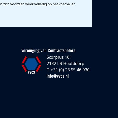
kan zich voortaan weer volledig op het voetballen
Vereniging van Contractspelers
Scorpius 161
2132 LR Hoofddorp
T +31 (0) 23 55 46 930
info@vvcs.nl