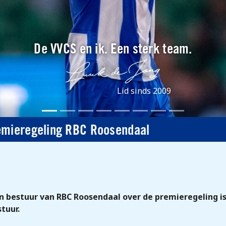
De VVCS en ik. Een sterk team.
Lid sinds 2009
emieregeling RBC Roosendaal
en bestuur van RBC Roosendaal over de premieregeling i
tuur.