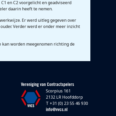
 C1 en C2 voorgelicht en geadviseerd
eler daarin heeft te nemen.
 werkwijze. Er werd uitleg gegeven over
 ouder. Verder werd er onder meer inzicht
age kan worden meegenomen richting de
Vereniging van Contractspelers
Scorpius 161
2132 LR Hoofddorp
T +31 (0) 23 55 46 930
info@vvcs.nl