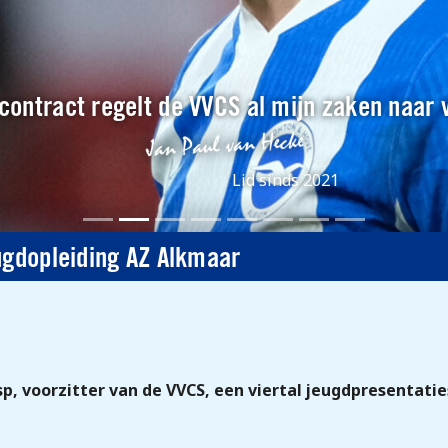
contract regelt de VVCS al mijn zaken naar 
Lid sinds 2021
ugdopleiding AZ Alkmaar
, voorzitter van de VVCS, een viertal jeugdpresentatie