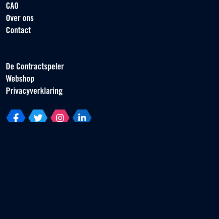
CAO
Over ons
Contact
De Contractspeler
Webshop
Privacyverklaring
Vereniging van Contractspelers
Scorpius 161
2132 LR Hoofddorp
T +31 (0) 23 55 46 930
info@vvcs.nl
© 2026 VVCS - Alle rechten voorbehouden