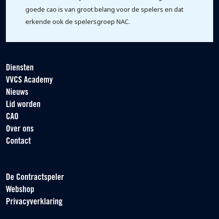
goede cao is van groot belang voor de spelers en dat
erkende ook de spelersgroep NAC.
Diensten
VVCS Academy
Nieuws
Lid worden
CAO
Over ons
Contact
De Contractspeler
Webshop
Privacyverklaring