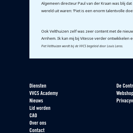
Algemeen directeur Paul van der Kraan was blij da
wereld uit waren: ‘Piet is een enorm talentvolle d
Ook Velthuizen zelf was zeer content met de nieuwe 
Arnhem. Ik kan mij bij Vitesse verder ontwikkelen en
Piet Velthuizen wordt bij de VVCS begeleid door Louis Laros.
Diensten
De Contr
VVCS Academy
Websho
Nieuws
Privacyv
Lid worden
CAO
Over ons
Contact