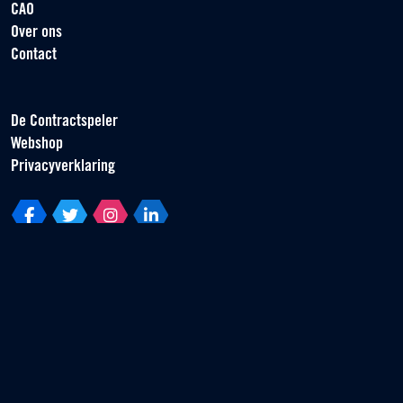
CAO
Over ons
Contact
De Contractspeler
Webshop
Privacyverklaring
Vereniging van Contractspelers
Scorpius 161
2132 LR Hoofddorp
T +31 (0) 23 55 46 930
info@vvcs.nl
© 2026 VVCS - Alle rechten voorbehouden