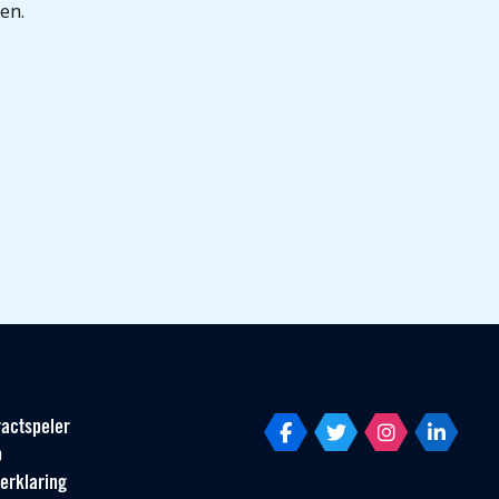
en.
.
actspeler
p
erklaring