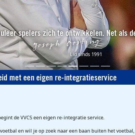
muleer spelers zich te ontwikkelen. Net als d
Lid sinds 1991
id met een eigen re-integratieservice
int de VVCS een eigen re-integratie service.
ld voetbal en wil je op zoek naar een baan buiten het voetb