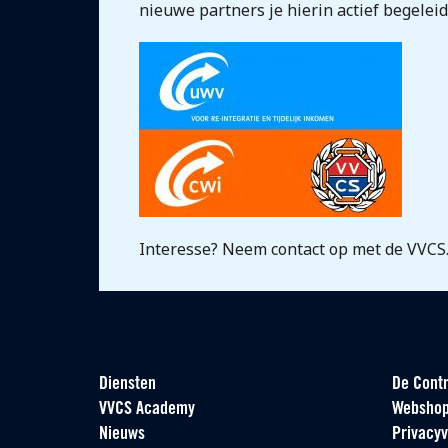
nieuwe partners je hierin actief begeleid
Interesse? Neem contact op met de VVCS
Diensten
De Contr
VVCS Academy
Websho
Nieuws
Privacyv