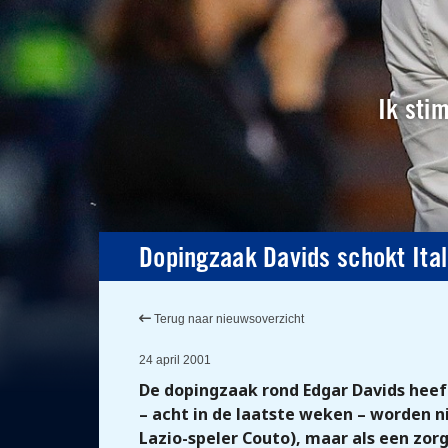
Ik sti
Dopingzaak Davids schokt Ital
Terug naar nieuwsoverzicht
24 april 2001
De dopingzaak rond Edgar Davids heeft
– acht in de laatste weken – worden n
Lazio-speler Couto), maar als een zorg