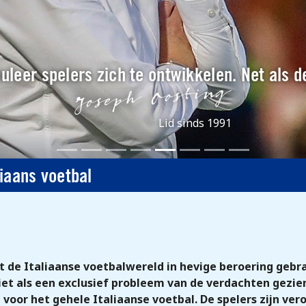
muleer spelers zich te ontwikkelen. Net als d
Lid sinds 1991
iaans voetbal
 de Italiaanse voetbalwereld in hevige beroering gebr
iet als een exclusief probleem van de verdachten gezie
 voor het gehele Italiaanse voetbal. De spelers zijn ve