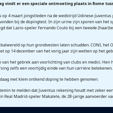
ag vindt er een speciale ontmoeting plaats in Rome tu
p 4 maart jongstleden na de wedstrijd Udinese-Juventus pos
evonden bij de dopingtest. In zijn urine zijn sporen van he
gd dat Lazio-speler Fernando Couto bij een tweede (haar)te
tbalwereld op hun grondvesten laten schudden. CONI, het 
 het op 14 december van het vorig jaar zijn wetten op het ge
n van het gebrek aan voorlichting van clubs en medici. Hen 
ing zelfs een voortijdig einde van hun carrière betekenen.
ndaag met klem ontkend doping te hebben genomen.
emin te melden dat Juventus rekening houdt met zeker een j
 in Real Madrid-speler Makalele, de 28-jarige aanvoerder v