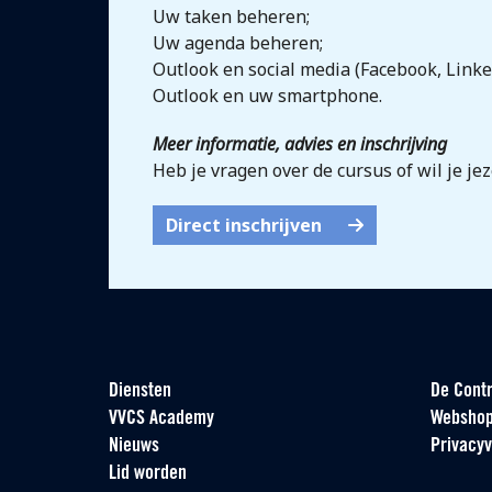
Uw taken beheren;
Uw agenda beheren;
Outlook en social media (Facebook, Linke
Outlook en uw smartphone.
Meer informatie, advies en inschrijving
Heb je vragen over de cursus of wil je je
Direct inschrijven
Diensten
De Contr
VVCS Academy
Websho
Nieuws
Privacyv
Lid worden