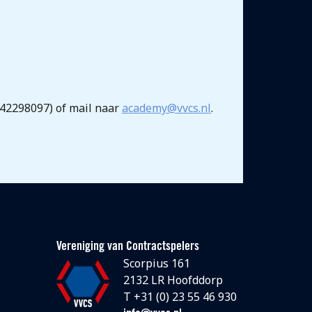
6-42298097) of mail naar
academy@vvcs.nl
.
Vereniging van Contractspelers
Scorpius 161
2132 LR Hoofddorp
T +31 (0) 23 55 46 930