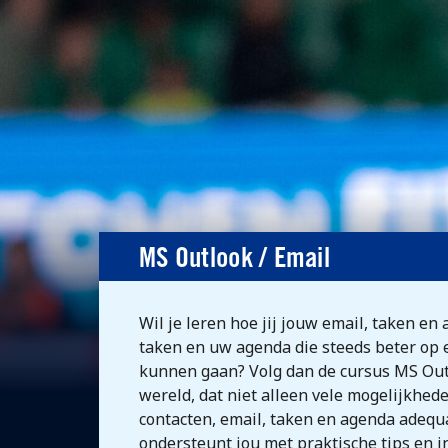
MS Outlook / Email
Wil je leren hoe jij jouw email, taken e
taken en uw agenda die steeds beter op
kunnen gaan? Volg dan de cursus MS Outl
wereld, dat niet alleen vele mogelijkhede
contacten, email, taken en agenda adequa
ondersteunt jou met praktische tips en in