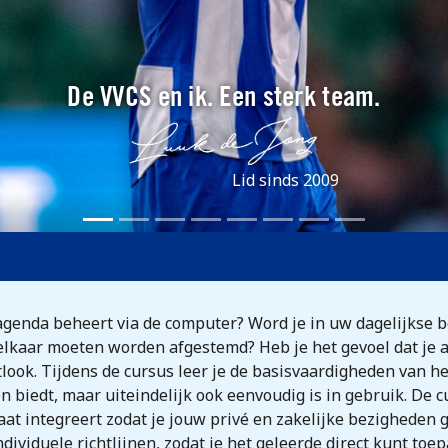
De VVCS en ik. Een sterk team.
Lid sinds 2009
n agenda beheert via de computer? Word je in uw dagelijkse
 elkaar moeten worden afgestemd? Heb je het gevoel dat je
ook. Tijdens de cursus leer je de basisvaardigheden van 
n biedt, maar uiteindelijk ook eenvoudig is in gebruik. De c
at integreert zodat je jouw privé en zakelijke bezigheden g
dividuele richtlijnen, zodat je het geleerde direct kunt toep