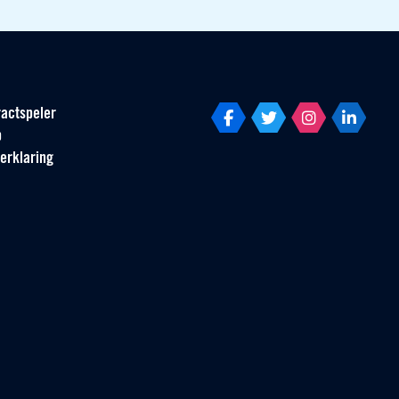
actspeler
p
erklaring