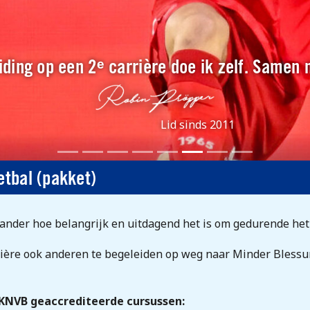
ding op een 2ᵉ carrière doe ik zelf. Samen
Lid sinds 2011
etbal (pakket)
 ander hoe belangrijk en uitdagend het is om gedurende het 
arrière ook anderen te begeleiden op weg naar Minder Blessu
 KNVB geaccrediteerde cursussen: