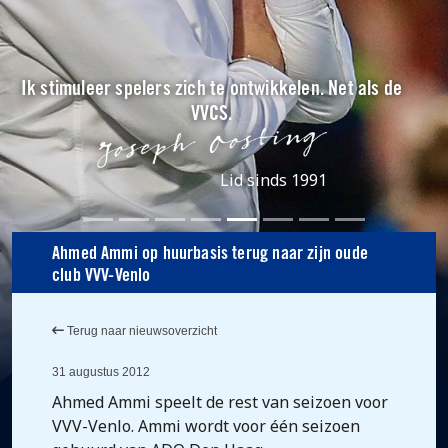
Ik stimuleer spelers zich te ontwikkelen. Net als de
VVCS.
Lid sinds 1991
Ahmed Ammi op huurbasis terug naar zijn oude
club VVV-Venlo
Terug naar nieuwsoverzicht
31 augustus 2012
Ahmed Ammi speelt de rest van seizoen voor
VVV-Venlo. Ammi wordt voor één seizoen