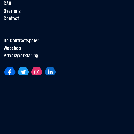
CAO
Over ons
Contact
De Contractspeler
Webshop
Privacyverklaring
Vereniging van Contractspelers
Scorpius 161
2132 LR Hoofddorp
T +31 (0) 23 55 46 930
info@vvcs.nl
© 2026 VVCS - Alle rechten voorbehouden