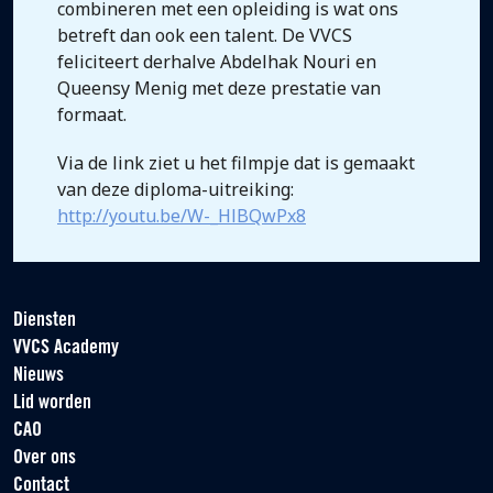
combineren met een opleiding is wat ons
betreft dan ook een talent. De VVCS
feliciteert derhalve Abdelhak Nouri en
Queensy Menig met deze prestatie van
formaat.
Via de link ziet u het filmpje dat is gemaakt
van deze diploma-uitreiking:
http://youtu.be/W-_HlBQwPx8
Diensten
VVCS Academy
Nieuws
Lid worden
CAO
Over ons
Contact