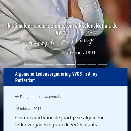
Ik stimuleer spelers zich te ontwikkelen. Net als de
VVCS.
Lid sinds 1991
Algemene Ledenvergadering VVCS in Ahoy
Rotterdam
Terug naar nieuwsoverzicht
16 februari 2017
Gisteravond vond de jaarlijkse algemene
ledenvergadering van de VVCS plaats.