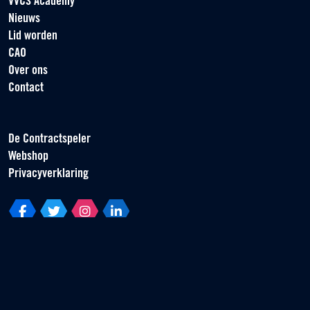
VVCS Academy
Nieuws
Lid worden
CAO
Over ons
Contact
De Contractspeler
Webshop
Privacyverklaring
Vereniging van Contractspelers
Scorpius 161
2132 LR Hoofddorp
T +31 (0) 23 55 46 930