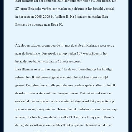
Bart Biemans zal het komende half jaar uitkomen voor FC Den Bosch. De
27 jarige Belgische verdediger maakte zijn debuut in het betaald voetbal
in het seizoen 2008-2009 bij Willem II. Na 3 seizoenen maakte Bart
Biemans de overstap naar Roda JC.
Afgelopen seizoen promoveerde hij met de club uit Kerkrade weer terug
naar de Eredivisie. Bart speelde tot op heden 187 wedstrijden in het
betaalde voetbal en wist daarin 16 keer te scoren.
Bart Biemans over zijn overgang: ” In de voorbereiding op het huidige
seizoen ben ik geblesseerd geraakt en mijn herstel heeft best wat tijd
gekost. De trainer koos in die periode voor andere spelers. Weer fit heb ik
daardoor maar weinig minuten mogen maken. Met het aantrekken van
een aantal nieuwe spelers in deze winter window werd het perspectief op
spelen voor mijn nog minder. Daarom heb ik besloten om een nieuwe stap
te zetten. Ik ben blij met de kans welke FC Den Bosch mij geeft. Mooi is
dat wij de kwartfinale van de KNVB beker spelen. Uiteraard wil ik met