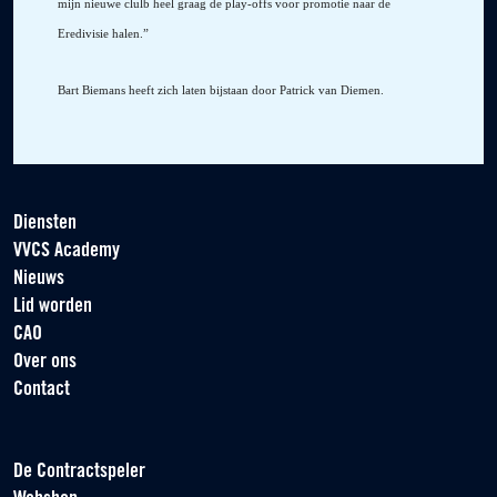
mijn nieuwe clulb heel graag de play-offs voor promotie naar de
Eredivisie halen.”
Bart Biemans heeft zich laten bijstaan door Patrick van Diemen.
Diensten
VVCS Academy
Nieuws
Lid worden
CAO
Over ons
Contact
De Contractspeler