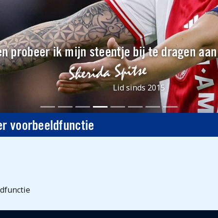
n probeer ik mijn steentje bij te dragen aa
Lid sinds 2015
er voorbeeldfunctie
ldfunctie