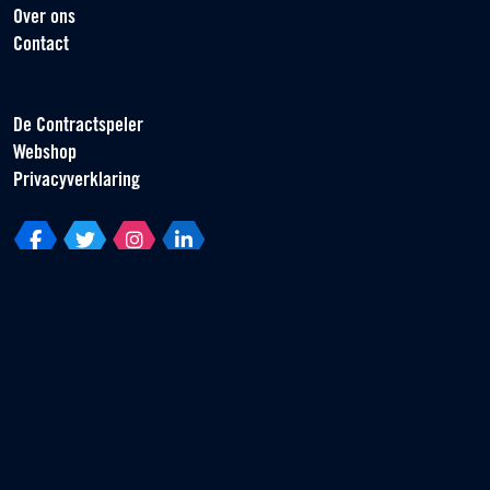
Over ons
Contact
De Contractspeler
Webshop
Privacyverklaring
Vereniging van Contractspelers
Scorpius 161
2132 LR Hoofddorp
T +31 (0) 23 55 46 930
info@vvcs.nl
© 2026 VVCS - Alle rechten voorbehouden