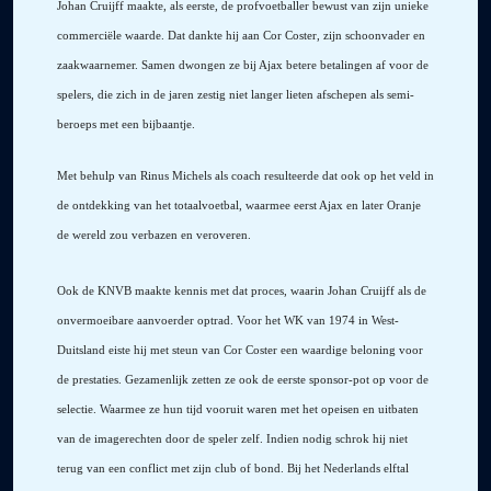
Johan Cruijff maakte, als eerste, de profvoetballer bewust van zijn unieke
commerciële waarde. Dat dankte hij aan Cor Coster, zijn schoonvader en
zaakwaarnemer. Samen dwongen ze bij Ajax betere betalingen af voor de
spelers, die zich in de jaren zestig niet langer lieten afschepen als semi-
beroeps met een bijbaantje.
Met behulp van Rinus Michels als coach resulteerde dat ook op het veld in
de ontdekking van het totaalvoetbal, waarmee eerst Ajax en later Oranje
de wereld zou verbazen en veroveren.
Ook de KNVB maakte kennis met dat proces, waarin Johan Cruijff als de
onvermoeibare aanvoerder optrad. Voor het WK van 1974 in West-
Duitsland eiste hij met steun van Cor Coster een waardige beloning voor
de prestaties. Gezamenlijk zetten ze ook de eerste sponsor-pot op voor de
selectie. Waarmee ze hun tijd vooruit waren met het opeisen en uitbaten
van de imagerechten door de speler zelf. Indien nodig schrok hij niet
terug van een conflict met zijn club of bond. Bij het Nederlands elftal