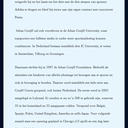
weigerde hij tot het laatst toe het shirt met de drie strepen van sponsor
Adidas te dragen en bleef hij trouw aan zijn eigen contract met concurrent
Puma.
Johan Cruijff zal ook voortleven in de Johan Cruijff University, waar
topsporters een fulltime studie in onder meer sportmarketing kunnen
combineren. In Nederland bestaan inmiddels drie JC University, te weten
in Amsterdam, Tilburg en Groningen.
Daarnaast stichtte hij in 1997 de Johan Cruijff Foundation. Bedoeld als
stimulans om kinderen van allerlei pluimage tot bewegen aan te sporen en
ook in beweging te houden. Daartoe werd inmiddels een hele serie aan
Cruijff Courts geopend, ook buiten Nederland. De eerste werd in 2003
aangelegd in Lelystad. Er zouden er nu zo’n 208 in gebruik zijn, waarvan
35 in het buitenland en 33 aangepaste velden. Verspreid over België,
Spanje, Polen, United Kingdom, Amerika en zelfs Japan. Voor volgende
maand staat een opening gepland in Chicago (13 april) en een dag later