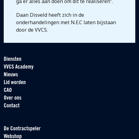
ga er alles aan doen om dit te realiseren”.
Daan Disveld heeft zich in de
onderhandelingen met N.E.C laten bijstaan
door de VVCS.
Diensten
VVCS Academy
Nieuws
Lid worden
CAO
Over ons
Contact
De Contractspeler
Webshop