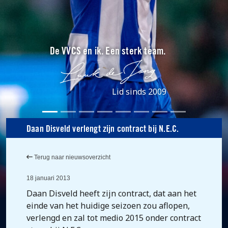
De VVCS en ik. Een sterk team.
Lid sinds 2009
Daan Disveld verlengt zijn contract bij N.E.C.
Terug naar nieuwsoverzicht
18 januari 2013
Daan Disveld heeft zijn contract, dat aan het
einde van het huidige seizoen zou aflopen,
verlengd en zal tot medio 2015 onder contract