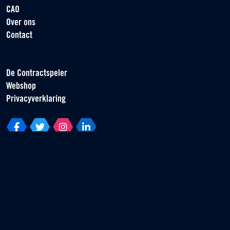
CAO
Over ons
Contact
De Contractspeler
Webshop
Privacyverklaring
Vereniging van Contractspelers
Scorpius 161
2132 LR Hoofddorp
T +31 (0) 23 55 46 930
info@vvcs.nl
© 2026 VVCS - Alle rechten voorbehouden