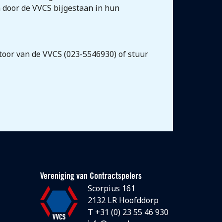
n door de VVCS bijgestaan in hun
ntoor van de VVCS (023-5546930) of stuur
Vereniging van Contractspelers
Scorpius 161
2132 LR Hoofddorp
T +31 (0) 23 55 46 930