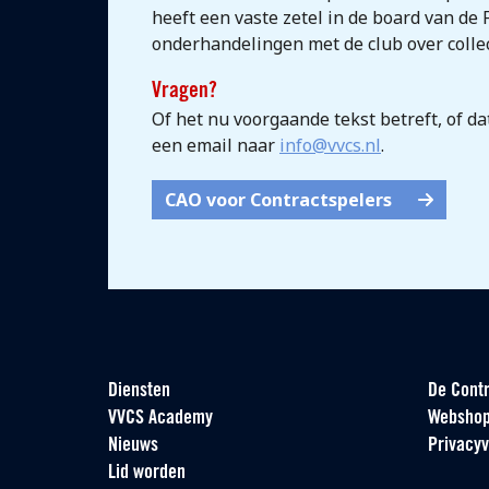
heeft een vaste zetel in de board van d
onderhandelingen met de club over colle
Vragen?
Of het nu voorgaande tekst betreft, of d
een email naar
info@vvcs.nl
.
CAO voor Contractspelers
Diensten
De Contr
VVCS Academy
Websho
Nieuws
Privacyv
Lid worden