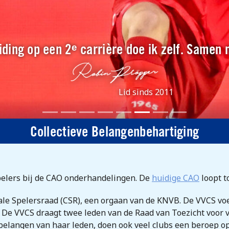
ding op een 2ᵉ carrière doe ik zelf. Samen
Lid sinds 2011
Collectieve Belangenbehartiging
pelers bij de CAO onderhandelingen. De
huidige CAO
loopt t
ale Spelersraad (CSR), een orgaan van de KNVB. De VVCS voe
. De VVCS draagt twee leden van de Raad van Toezicht voor 
 belangen van haar leden, doen ook veel clubs een beroep 