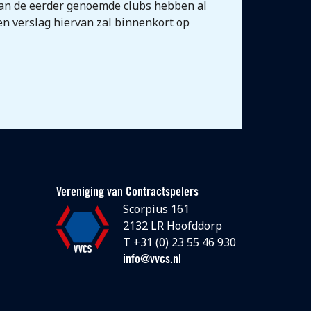
van de eerder genoemde clubs hebben al
 Een verslag hiervan zal binnenkort op
Vereniging van Contractspelers
Scorpius 161
2132 LR Hoofddorp
T +31 (0) 23 55 46 930
info@vvcs.nl