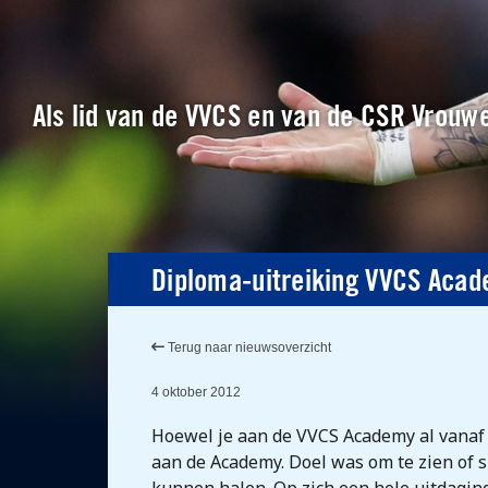
Als lid van de VVCS en van de CSR Vrouwe
Diploma-uitreiking VVCS Aca
Terug naar nieuwsoverzicht
4 oktober 2012
Hoewel je aan de VVCS Academy al vanaf 
aan de Academy. Doel was om te zien of s