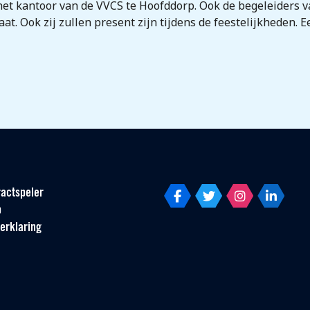
het kantoor van de VVCS te Hoofddorp. Ook de begeleiders 
aat. Ook zij zullen present zijn tijdens de feestelijkheden.
actspeler
p
erklaring