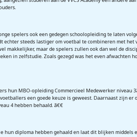
g, aangezien studeren aan de VVCS Academy een andere aan
 ouders.
jonge spelers ook een gedegen schoolopleiding te laten volge
dt echter steeds lastiger om voetbal te combineren met het
el makkelijker, maar de spelers zullen ook dan wel de dis
steken in zelfstudie. Zoals gezegd was het even afwachten ho
 spelers hun MBO-opleiding Commercieel Medewerker niveau
oetballers een goede keuze is geweest. Daarnaast zijn er oo
eau 4 hebben behaald. ã€€
ie hun diploma hebben gehaald en laat dit blijken middels e