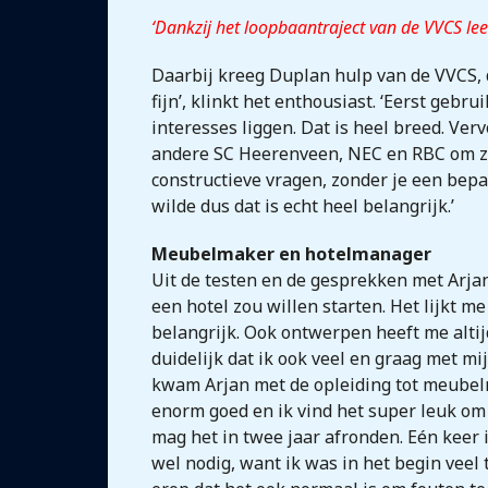
‘Dankzij het loopbaantraject van de VVCS leer
Daarbij kreeg Duplan hulp van de VVCS, d
fijn’, klinkt het enthousiast. ‘Eerst geb
interesses liggen. Dat is heel breed. Ver
andere SC Heerenveen, NEC en RBC om zijn
constructieve vragen, zonder je een bepa
wilde dus dat is echt heel belangrijk.’
Meubelmaker en hotelmanager
Uit de testen en de gesprekken met Arjan 
een hotel zou willen starten. Het lijkt 
belangrijk. Ook ontwerpen heeft me alti
duidelijk dat ik ook veel en graag met mi
kwam Arjan met de opleiding tot meubelm
enorm goed en ik vind het super leuk om w
mag het in twee jaar afronden. Eén keer 
wel nodig, want ik was in het begin veel 