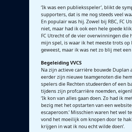
‘Ik was een publieksspeler’, blikt de sy
supporters, dat is me nog steeds veel waa
En populair was hij. Zowel bij RBC, FC Ut
niet, maar had ik ook een hele goede kl
FC Utrecht of de vier overwinningen die 
mijn spel, is waar ik het meeste trots op
geweest, maar ik was net zo blij met een 
Begeleiding VVCS
Na zijn actieve carrière bouwde Duplan a
eerder zijn nieuwe teamgenoten die hem 
spelers die Rechten studeerden of een b
tijdens zijn profcarrière noemden, eigenli
‘Ik kon van alles gaan doen. Zo had ik me
bezig met het opstarten van een website
escaperoom.’ Misschien waren het wel teve
vond het moeilijk om knopen door te hakke
krijgen in wat ik nou echt wilde doen’.