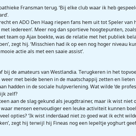
mpathieke Fransman terug. ‘Bij elke club waar ik heb gespeel
rd’.
recht en ADO Den Haag riepen fans hem uit tot Speler van he
ik met iedereen’. Meer nog dan sportieve hoogtepunten, zoa
het team op Ajax boekte, was de relatie met het publiek be
 ben’, zegt hij. ‘Misschien had ik op een nog hoger niveau ku
mooie actie als met een saaie assist’.
f bij de amateurs van Westlandia. Terugkeren in het topvoe
weer met beide benen in de maatschappij zetten en lieten z
aan hadden in de sociale hulpverlening. Wat wilde ‘de pro
jk zelf?
teen aan de slag gekund als jeugdtrainer, maar ik wist niet 
 waar mensen eenvoudiger een leuke activiteit kunnen boe
el opties? ‘Ik wist inderdaad niet zo goed wat ik echt wilde
n’, zegt hij terwijl hij Fineas nog een lepeltje yoghurt geef