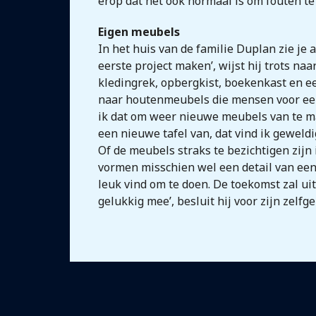
erop dat het ook normaal is om fouten te
Eigen meubels
In het huis van de familie Duplan zie j
eerste project maken’, wijst hij trots naar
kledingrek, opbergkist, boekenkast en ee
naar houtenmeubels die mensen voor een la
ik dat om weer nieuwe meubels van te ma
een nieuwe tafel van, dat vind ik geweldi
Of de meubels straks te bezichtigen zijn
vormen misschien wel een detail van een g
leuk vind om te doen. De toekomst zal ui
gelukkig mee’, besluit hij voor zijn zelfg