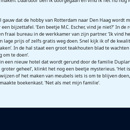
 maken. Daardoor ben ik doorgegaan en vind ik het nu nog le
e al gauw dat de hobby van Rotterdam naar Den Haag wordt m
 een bijzettafel. ‘Een beetje M.C. Escher, vind je niet?’ In de
n fraai bureau in de werkkamer van zijn partner. ‘Ik vind 
ge prijs of zelfs gratis weg doen. Snel kijk ik of de kwali
ken’. In de hal staat een groot teakhouten blad te wachten
g om te doen’.
 in een nieuw hotel dat wordt gerund door de familie Dupla
roter geheel’, klinkt het nog een beetje mysterieus. ‘Het is
twijzen of het maken van meubels iets is om te blijven doen
emaakte boekenkast. ‘Net als met mijn familie’.