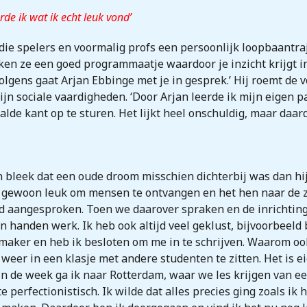
de ik wat ik echt leuk vond’
ie spelers en voormalig profs een persoonlijk loopbaantraje
ruiken ze een goed programmaatje waardoor je inzicht krijgt i
volgens gaat Arjan Ebbinge met je in gesprek.’ Hij roemt de
 sociale vaardigheden. ‘Door Arjan leerde ik mijn eigen pad
alde kant op te sturen. Het lijkt heel onschuldig, maar daa
bleek dat een oude droom misschien dichterbij was dan hij d
me gewoon leuk om mensen te ontvangen en het hen naar de zi
jd aangesproken. Toen we daarover spraken en de inrichting
jn handen werk. Ik heb ook altijd veel geklust, bijvoorbeeld 
aker en heb ik besloten om me in te schrijven. Waarom ook
eer in een klasje met andere studenten te zitten. Het is eige
in de week ga ik naar Rotterdam, waar we les krijgen van e
te perfectionistisch. Ik wilde dat alles precies ging zoals i