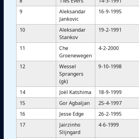
8
Ties Evers
14-3-1991
9
Aleksandar
16-9-1995
Jankovic
10
Aleksandar
19-2-1991
Stankov
11
Che
4-2-2000
Groenewegen
12
Wessel
9-10-1998
Sprangers
(gk)
14
Joël Katshima
18-9-1999
15
Gor Agbaljan
25-4-1997
16
Jesse Edge
26-2-1995
17
Jairzinho
4-6-1999
Slijngard