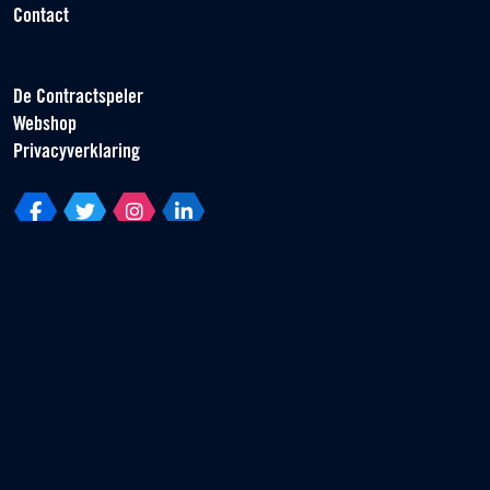
Contact
De Contractspeler
Webshop
Privacyverklaring
Vereniging van Contractspelers
Scorpius 161
2132 LR Hoofddorp
T +31 (0) 23 55 46 930
info@vvcs.nl
© 2026 VVCS - Alle rechten voorbehouden