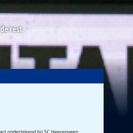
 de rest.
ract ondertekend bij SC Heerenveen.