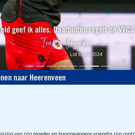
eld geef ik alles. Daarbuiten regelt de VVCS
Lid sinds 2024
enen naar Heerenveen
bijzijn van zijn moeder en hoogzwangere vriendin zijn cont