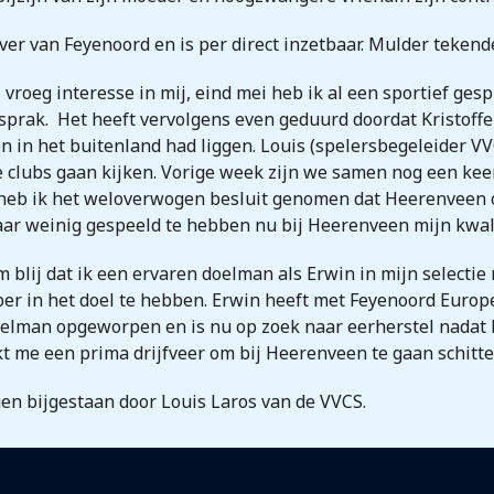
ver van Feyenoord en is per direct inzetbaar. Mulder tekend
 vroeg interesse in mij, eind mei heb ik al een sportief g
prak. Het heeft vervolgens even geduurd doordat Kristoffe
en in het buitenland had liggen. Louis (spelersbegeleider 
de clubs gaan kijken. Vorige week zijn we samen nog een ke
eb ik het weloverwogen besluit genomen dat Heerenveen op 
jaar weinig gespeeld te hebben nu bij Heerenveen mijn kwali
 blij dat ik een ervaren doelman als Erwin in mijn select
per in het doel te hebben. Erwin heeft met Feyenoord Europ
doelman opgeworpen en is nu op zoek naar eerherstel nadat 
t me een prima drijfveer om bij Heerenveen te gaan schitte
n bijgestaan door Louis Laros van de VVCS.