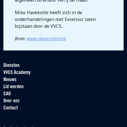
algemeen directeur Ferry de Haan.
Mike Havekotte heeft zich in de
onderhandelingen met Excelsior laten
bijstaan door de VVCS.
Bron:
www.sbvexcelsior.nl
Diensten
VVCS Academy
Nieuws
Lid worden
CAO
Over ons
Contact