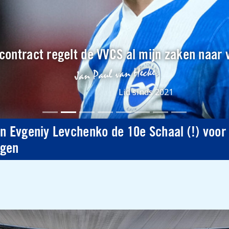
contract regelt de VVCS al mijn zaken naar 
Lid sinds 2021
n Evgeniy Levchenko de 10e Schaal (!) voor B
ngen