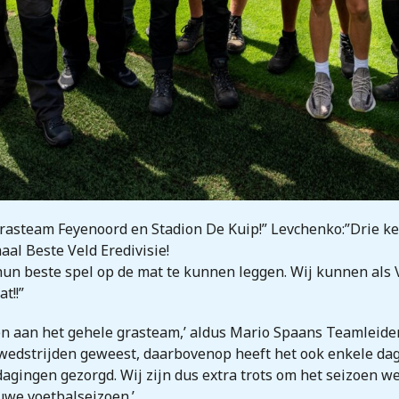
grasteam Feyenoord en Stadion De Kuip!” Levchenko:”Drie kee
aal Beste Veld Eredivisie!
m hun beste spel op de mat te kunnen leggen. Wij kunnen a
t!!”
nken aan het gehele grasteam,’ aldus Mario Spaans Teamleid
e wedstrijden geweest, daarbovenop heeft het ook enkele da
agingen gezorgd. Wij zijn dus extra trots om het seizoen we
euwe voetbalseizoen.’