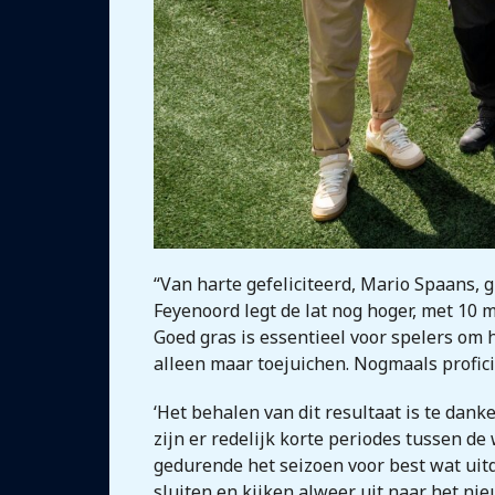
“Van harte gefeliciteerd, Mario Spaans, 
Feyenoord legt de lat nog hoger, met 10 m
Goed gras is essentieel voor spelers o
alleen maar toejuichen. Nogmaals proficia
‘Het behalen van dit resultaat is te da
zijn er redelijk korte periodes tussen d
gedurende het seizoen voor best wat uitd
sluiten en kijken alweer uit naar het ni