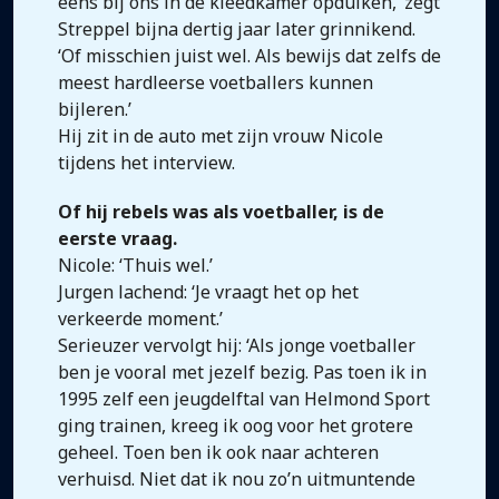
eens bij ons in de kleedkamer opduiken,’ zegt
Streppel bijna dertig jaar later grinnikend.
‘Of misschien juist wel. Als bewijs dat zelfs de
meest hardleerse voetballers kunnen
bijleren.’
Hij zit in de auto met zijn vrouw Nicole
tijdens het interview.
Of hij rebels was als voetballer, is de
eerste vraag.
Nicole: ‘Thuis wel.’
Jurgen lachend: ‘Je vraagt het op het
verkeerde moment.’
Serieuzer vervolgt hij: ‘Als jonge voetballer
ben je vooral met jezelf bezig. Pas toen ik in
1995 zelf een jeugdelftal van Helmond Sport
ging trainen, kreeg ik oog voor het grotere
geheel. Toen ben ik ook naar achteren
verhuisd. Niet dat ik nou zo’n uitmuntende