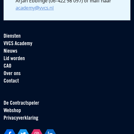
Arjan Ebbinge (06-422 98 097) of mail naar
academy@vvcs.nl
Diensten
VVCS Academy
Nieuws
Lid worden
CAO
Over ons
Contact
De Contractspeler
Webshop
Privacyverklaring