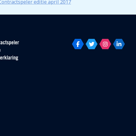
Contractspeler editie april 2017
actspeler
p
erklaring