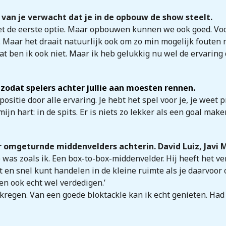
 van je verwacht dat je in de opbouw de show steelt.
et de eerste optie. Maar opbouwen kunnen we ook goed. Voor
 ik. Maar het draait natuurlijk ook om zo min mogelijk fouten
dat ben ik ook niet. Maar ik heb gelukkig nu wel de ervaring 
n zodat spelers achter jullie aan moesten rennen.
 positie door alle ervaring. Je hebt het spel voor je, je weet
mijn hart: in de spits. Er is niets zo lekker als een goal mak
r omgeturnde middenvelders achterin. David Luiz, Javi 
e was zoals ik. Een box-to-box-middenvelder. Hij heeft het 
t en snel kunt handelen in de kleine ruimte als je daarvoor
en ook echt wel verdedigen.’
ekregen. Van een goede bloktackle kan ik echt genieten. Had 