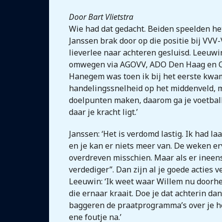
Door Bart Vlietstra
Wie had dat gedacht. Beiden speelden het
Janssen brak door op die positie bij VVV
lieverlee naar achteren gesluisd. Leeuwin
omwegen via AGOVV, ADO Den Haag en Ca
Hanegem was toen ik bij het eerste kwam 
handelingssnelheid op het middenveld, ma
doelpunten maken, daarom ga je voetball
daar je kracht ligt.’
Janssen: ‘Het is verdomd lastig. Ik had l
en je kan er niets meer van. De weken e
overdreven misschien. Maar als er ineens d
verdediger”. Dan zijn al je goede acties v
Leeuwin: ‘Ik weet waar Willem nu doorhee
die ernaar kraait. Doe je dat achterin da
baggeren de praatprogramma’s over je hee
ene foutje na.’