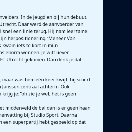
velders. In de jeugd en bij hun debuut.
C Utrecht. Daar werd de aanvoerder van
l snel een linie terug. Hij nam leerzame
jn herpositionering. ‘Meneer Van
 kwam iets te kort in mijn
as enorm wennen. Je wilt liever
 FC Utrecht gekomen. Dan denk je dat
k, maar was hem één keer kwijt, hij scoort
 Janssen centraal achterin. Ook
rijg je: “oh zie je wel, het is geen
het middenveld de bal dan is er geen haan
menvatting bij Studio Sport. Daarna
n een superpartij hebt gespeeld op dat