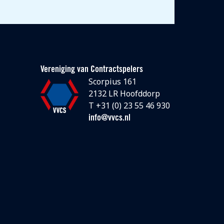
Vereniging van Contractspelers
Scorpius 161
2132 LR Hoofddorp
T +31 (0) 23 55 46 930
info@vvcs.nl