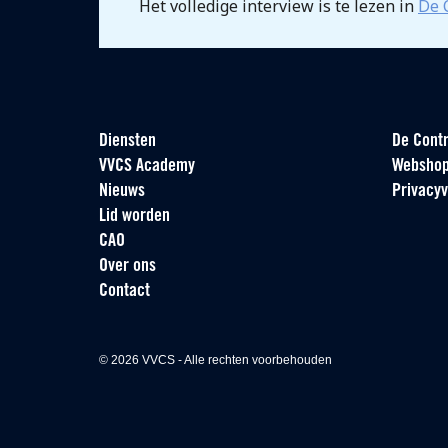
Het volledige interview is te lezen in
De 
Diensten
De Contr
VVCS Academy
Websho
Nieuws
Privacyv
Lid worden
CAO
Over ons
Contact
© 2026 VVCS - Alle rechten voorbehouden