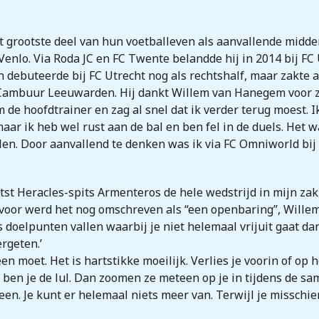
 grootste deel van hun voetballeven als aanvallende midden
-Venlo. Via Roda JC en FC Twente belandde hij in 2014 bij F
 debuteerde bij FC Utrecht nog als rechtshalf, maar zakte a
mbuur Leeuwarden. Hij dankt Willem van Hanegem voor zi
de hoofdtrainer en zag al snel dat ik verder terug moest. Ik
ar ik heb wel rust aan de bal en ben fel in de duels. Het w
en. Door aanvallend te denken was ik via FC Omniworld bij
aatst Heracles-spits Armenteros de hele wedstrijd in mijn za
rvoor werd het nog omschreven als “een openbaring”, Willem
oelpunten vallen waarbij je niet helemaal vrijuit gaat dan k
ergeten.’
n moet. Het is hartstikke moeilijk. Verlies je voorin of op 
n ben je de lul. Dan zoomen ze meteen op je in tijdens de sa
n. Je kunt er helemaal niets meer van. Terwijl je misschie