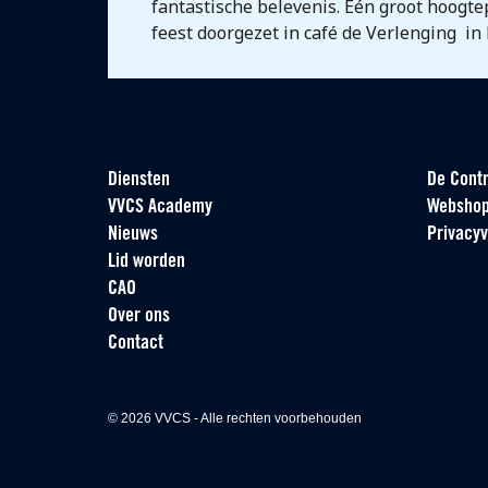
fantastische belevenis. Eén groot hoogtep
feest doorgezet in café de Verlenging in 
Diensten
De Contr
VVCS Academy
Websho
Nieuws
Privacyv
Lid worden
CAO
Over ons
Contact
© 2026 VVCS - Alle rechten voorbehouden