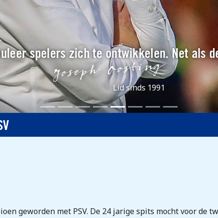
muleer spelers zich te ontwikkelen. Net als d
Lid sinds 1991
SV
ioen geworden met PSV. De 24 jarige spits mocht voor de tw