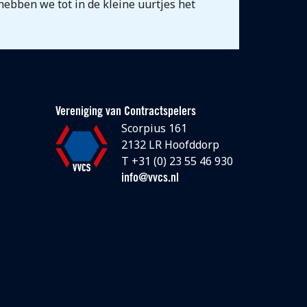
 hebben we tot in de kleine uurtjes het
Vereniging van Contractspelers
Scorpius 161
2132 LR Hoofddorp
T +31 (0) 23 55 46 930
info@vvcs.nl