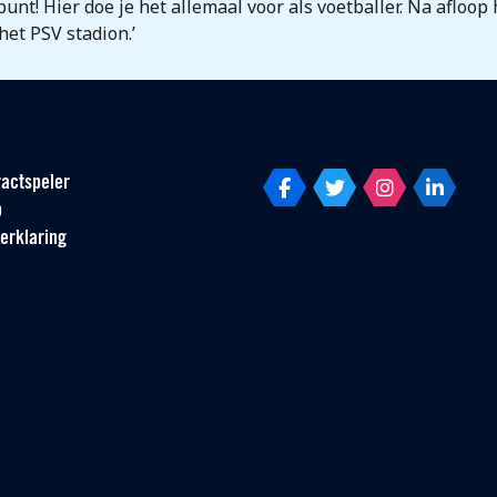
unt! Hier doe je het allemaal voor als voetballer. Na afloop
het PSV stadion.’
actspeler
p
erklaring