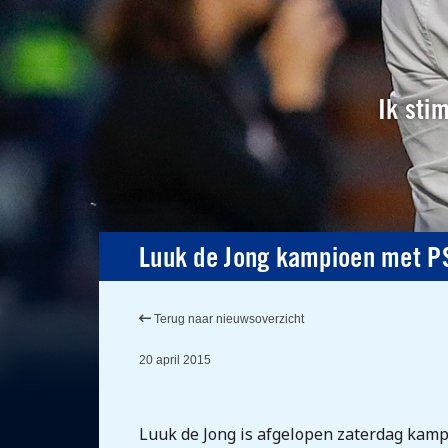
Ik sti
Luuk de Jong kampioen met P
Terug naar nieuwsoverzicht
20 april 2015
Luuk de Jong is afgelopen zaterdag kamp