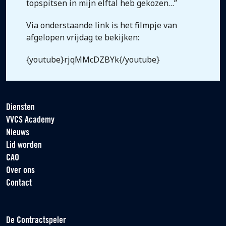
topspitsen in mijn elftal heb gekozen…”
Via onderstaande link is het filmpje van
afgelopen vrijdag te bekijken:
{youtube}rjqMMcDZBYk{/youtube}
Diensten
VVCS Academy
Nieuws
Lid worden
CAO
Over ons
Contact
De Contractspeler