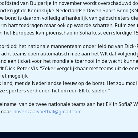
oofdstad van Bulgarije in november wordt overschaduwd door
land krijgt de Koninklijke Nederlandse Doven Sport Bond (K
e bond is daarom volledig afhankelijk van geldschieters di
rm hart toedragen maar ook op waarde schatten. Ruim zes 
n het Europees kampioenschap in Sofia kost een slordige 15
ordigd: het nationale mannenteam onder leiding van Dick-
e acht teams doen automatisch mee aan het WK dat volgend 
and een ticket voor het mondiale toernooi in de wacht kunn
dt Dick-Peter Vis. “Zeker vergelijkbaar met teams uit de eers
iet mogelijk.
land, met de Nederlandse leeuw op de borst. Het zou mooi z
ze sporters verdienen het om een EK te spelen.”
elname van de twee nationale teams aan het EK in Sofia? Wil
 naar:
dovenzaalvoetbal@gmail.com