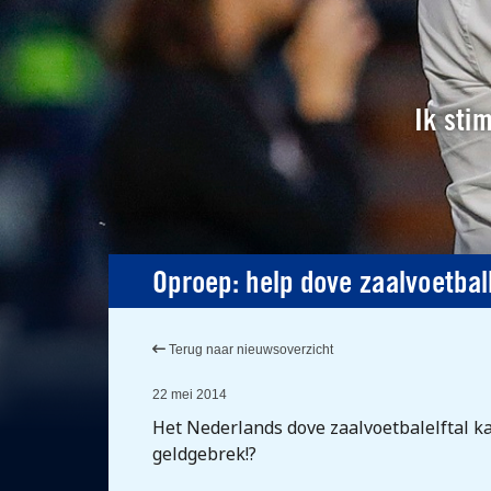
Ik sti
Oproep: help dove zaalvoetball
Terug naar nieuwsoverzicht
22 mei 2014
Het Nederlands dove zaalvoetbalelftal ka
geldgebrek!?