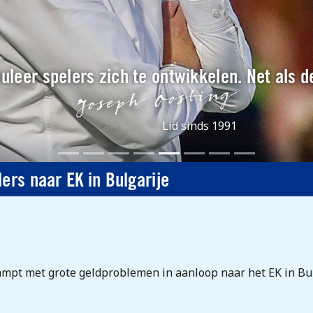
muleer spelers zich te ontwikkelen. Net als d
Lid sinds 1991
ers naar EK in Bulgarije
mpt met grote geldproblemen in aanloop naar het EK in Bulg