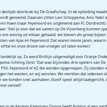
 destijds doorbrak bij De Graafschap. In de opleiding maakte 
ordt genoemd. Daarvan zitten Levi Schoppema, Anis Yadir en
vin Haen (naar Feyenoord en uitgeleend aan FC Dordrecht)
aar: ‘Stel je voor dat we samen op De Vijverberg kunnen spe
n ons weinig uit elkaar gehaald, we bleven als groep bijee
noten van Ajax en Feyenoord. Dat waren mooie jaren, waar
 elftal en onze droom van vroeger uit laten komen.’
landelijk op. Zo werd Brittijn uitgenodigd voor Oranje Onde
 richting Zeist. ‘Dat was bijzonder, drie spelers van De G
x, PSV, Feyenoord of AZ die worden opgeroepen. Zij stonden 
egen het westen, en wij wonnen. We merkten dat iedereen d
r we konden snel aanhaken. Ikzelf speel altijd taakgericht,
est vanzelf.’
en in de Keuken Kampioen Divisie heeft Brittijn al een aar