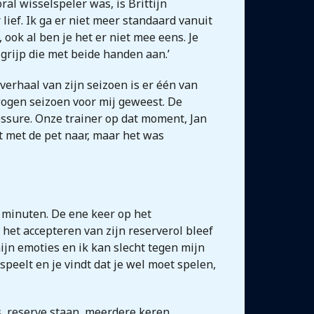
ral wisselspeler was, is Brittijn
 lief. Ik ga er niet meer standaard vanuit
 ook al ben je het er niet mee eens. Je
 grijp die met beide handen aan.’
erhaal van zijn seizoen is er één van
wogen seizoen voor mij geweest. De
essure. Onze trainer op dat moment, Jan
t met de pet naar, maar het was
n minuten. De ene keer op het
het accepteren van zijn reserverol bleef
mijn emoties en ik kan slecht tegen mijn
speelt en je vindt dat je wel moet spelen,
s, reserve staan, meerdere keren