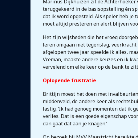
Marinus Dijkhuizen zit de Achterhoeker we
teruggekeerd in de basisopstelling én spee
dat ik word opgesteld. Als speler heb je 
moet altijd presteren en alert blijven vo
Het zijn wijsheden die het vroeg doorgeb
leren omgaan met tegenslag, veerkracht 
afgelopen twee jaar speelde ik alles, ma
Vreman, maakte andere keuzes en ik kwam 
vervelend om elke keer op de bank te zitt
Oplopende frustratie
Brittijn moest het doen met invalbeurten
middenveld, de andere keer als rechtsbui
lastig. ‘Ik had genoeg momenten dat ik ge
verlies. Dat is een goede eigenschap voor 
dan gaat dat aan je knagen.’
Op bezoek bij MVV Maastricht bereikte de