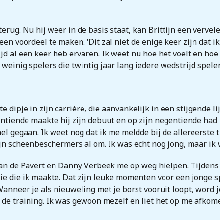
rug. Nu hij weer in de basis staat, kan Brittijn een vervele
een voordeel te maken. ‘Dit zal niet de enige keer zijn dat i
ijd al een keer heb ervaren. Ik weet nu hoe het voelt en hoe 
weinig spelers die twintig jaar lang iedere wedstrijd spelen
e dipje in zijn carrière, die aanvankelijk in een stijgende l
eventiende maakte hij zijn debuut en op zijn negentiende had
nel gegaan. Ik weet nog dat ik me meldde bij de allereerste t
mijn scheenbeschermers al om. Ik was echt nog jong, maar i
 van de Pavert en Danny Verbeek me op weg hielpen. Tijdens
ie die ik maakte. Dat zijn leuke momenten voor een jonge s
Wanneer je als nieuweling met je borst vooruit loopt, word 
s de training. Ik was gewoon mezelf en liet het op me afkome