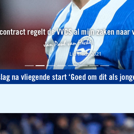
contract regelt de VVCS al mijn zaken naar 
Lid sinds 2021
nslag na vliegende start ‘Goed om dit als jon