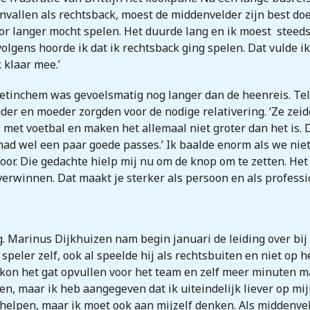
vallen als rechtsback, moest de middenvelder zijn best doe
voor langer mocht spelen. Het duurde lang en ik moest stee
olgens hoorde ik dat ik rechtsback ging spelen. Dat vulde i
 klaar mee.’
etinchem was gevoelsmatig nog langer dan de heenreis. Tel
ader en moeder zorgden voor de nodige relativering. ‘Ze zeide
 met voetbal en maken het allemaal niet groter dan het is. Da
Je had wel een paar goede passes.’ Ik baalde enorm als we ni
 door. Die gedachte hielp mij nu om de knop om te zetten. H
verwinnen. Dat maakt je sterker als persoon en als professio
. Marinus Dijkhuizen nam begin januari de leiding over bij
 speler zelf, ook al speelde hij als rechtsbuiten en niet op 
k kon het gat opvullen voor het team en zelf meer minuten m
, maar ik heb aangegeven dat ik uiteindelijk liever op mijn
helpen, maar ik moet ook aan mijzelf denken. Als middenvel