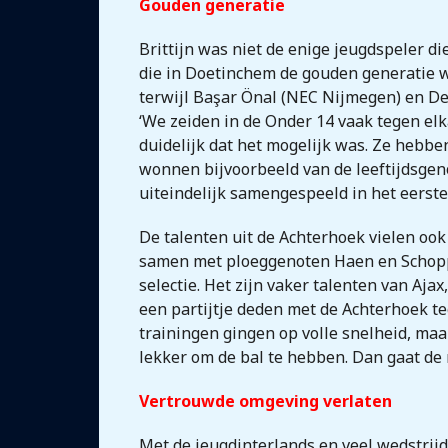
Gouden generatie
Brittijn was niet de enige jeugdspeler die
die in Doetinchem de gouden generatie w
terwijl Başar Önal (NEC Nijmegen) en De
‘We zeiden in de Onder 14 vaak tegen elk
duidelijk dat het mogelijk was. Ze hebbe
wonnen bijvoorbeeld van de leeftijdsge
uiteindelijk samengespeeld in het eerste
De talenten uit de Achterhoek vielen ook 
samen met ploeggenoten Haen en Schoppema
selectie. Het zijn vaker talenten van Aja
een partijtje deden met de Achterhoek t
trainingen gingen op volle snelheid, maa
lekker om de bal te hebben. Dan gaat de r
Vertrouwde omgeving verlaten
Met de jeugdinterlands en veel wedstrijd