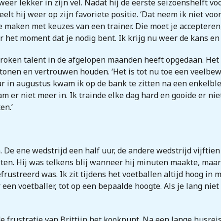
er lekker in zijn vel. Nadat hij de eerste seizoenshelft voo
lt hij weer op zijn favoriete positie. ‘Dat neem ik niet voor
te maken met keuzes van een trainer. Die moet je accepteren,
or het moment dat je nodig bent. Ik krijg nu weer de kans en
roken talent in de afgelopen maanden heeft opgedaan. Het v
tonen en vertrouwen houden. ‘Het is tot nu toe een veelbe
ar in augustus kwam ik op de bank te zitten na een enkelbl
er niet meer in. Ik trainde elke dag hard en gooide er nie
en.’
. De ene wedstrijd een half uur, de andere wedstrijd vijftie
ten. Hij was telkens blij wanneer hij minuten maakte, maar 
frustreerd was. Ik zit tijdens het voetballen altijd hoog in 
een voetballer, tot op een bepaalde hoogte. Als je lang niet 
 frustratie van Brittijn het kookpunt. Na een lange busrei