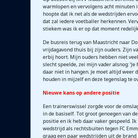
warmlopen en vervolgens acht minuten in
hoopte dat ik net als de wedstrijden er
dat zal iedere voetballer herkennen. Verv
stiekem was ik er op dat moment redelijk
De busreis terug van Maastricht naar Do
vrijdagavond thuis bij zijn ouders. Zijn v
erbij hoort. Mijn ouders hebben niet veel
slecht speelde, zei mijn vader alsnog: ‘
daar niet in hangen. Je moet altijd weer
houden in mijzelf en deze tegenslag te o
Nieuwe kans op andere positie
Een trainerswissel zorgde voor de omslag
in de basiself. Tot groot genoegen van de
positie en ik heb daar vaker gespeeld. I
wedstrijd als rechtsbuiten tegen FC Emmen
graag een paar wedstrijden uit de brand 