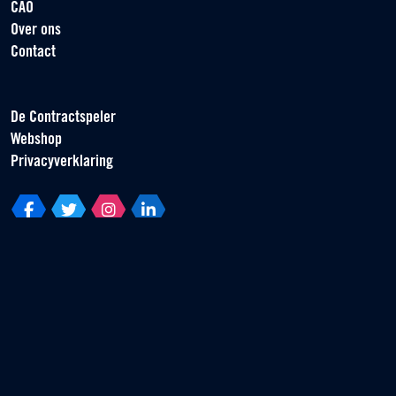
CAO
Over ons
Contact
De Contractspeler
Webshop
Privacyverklaring
Vereniging van Contractspelers
Scorpius 161
2132 LR Hoofddorp
T +31 (0) 23 55 46 930
info@vvcs.nl
© 2026 VVCS - Alle rechten voorbehouden