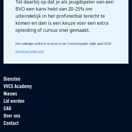
Tel daarbij op dat je als jeugdspeler van een
BVO een kans hebt van 20-25% om
uiteindelijk in het profvoetbal terecht te
komen en dan is een keuze voor een extra
opleiding of cursus snel gemaakt.
Het volledige artikel is te lezen in de Contractspeler editie april 2016
download editie april
Diensten
VVCS Academy
Nieuws
Lid worden
CAO
Over ons
Contact