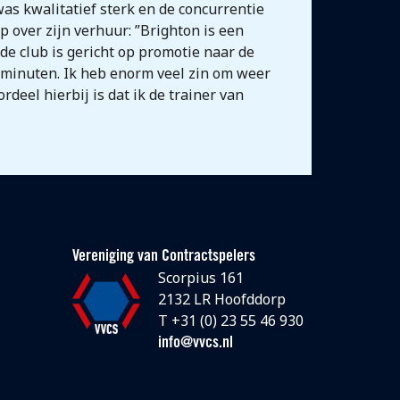
was kwalitatief sterk en de concurrentie
 over zijn verhuur: ”Brighton is een
 de club is gericht op promotie naar de
lminuten. Ik heb enorm veel zin om weer
deel hierbij is dat ik de trainer van
Vereniging van Contractspelers
Scorpius 161
2132 LR Hoofddorp
T +31 (0) 23 55 46 930
info@vvcs.nl