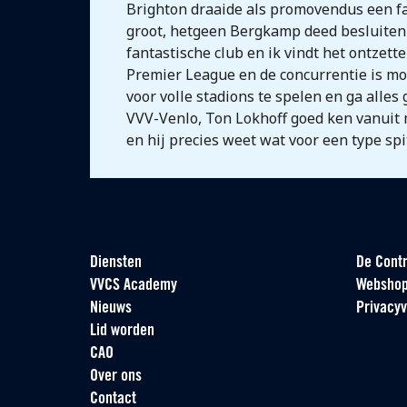
Brighton draaide als promovendus een fan
groot, hetgeen Bergkamp deed besluiten 
fantastische club en ik vindt het ontzett
Premier League en de concurrentie is mo
voor volle stadions te spelen en ga alles
VVV-Venlo, Ton Lokhoff goed ken vanuit m
en hij precies weet wat voor een type spit
Diensten
De Contr
VVCS Academy
Websho
Nieuws
Privacyv
Lid worden
CAO
Over ons
Contact