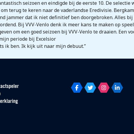
tastisch seizoen en eindigde bij de eerste 10. De selectie 
om terug te keren naar de vaderlandse Eredivisie. Bergkamp
end jammer dat ik niet definitief ben doorgebroken. Alles bij
ordend. Bij VVV-Venlo denk ik meer kans te maken op spee
 geven om een goed seizoen bij VVV-Venlo te draaien. Een voor
ijn periode bij Excelsior
s ik ben. Ik kijk uit naar mijn debuut.”
actspeler
p
erklaring