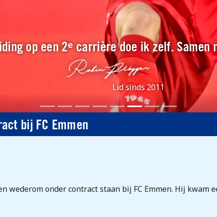
ding op een 2ᵉ carrière doe ik zelf. Samen
Lid sinds 2011
ract bij FC Emmen
n wederom onder contract staan bij FC Emmen. Hij kwam ee