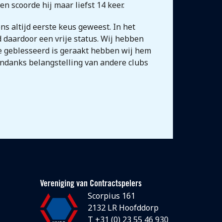
 scoorde hij maar liefst 14 keer.
s altijd eerste keus geweest. In het
d daardoor een vrije status. Wij hebben
ge geblesseerd is geraakt hebben wij hem
 ondanks belangstelling van andere clubs
Vereniging van Contractspelers
Scorpius 161
2132 LR Hoofddorp
T +31 (0) 23 55 46 930