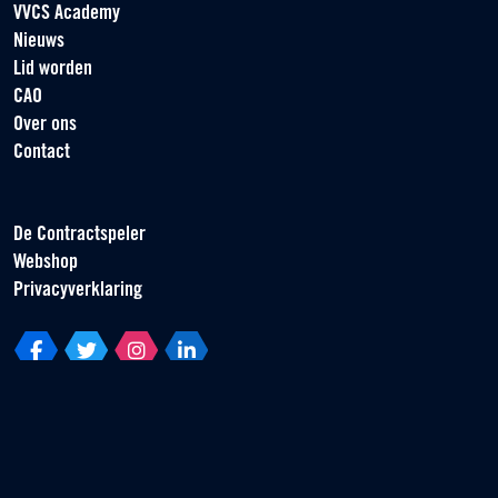
VVCS Academy
Nieuws
Lid worden
CAO
Over ons
Contact
De Contractspeler
Webshop
Privacyverklaring
Vereniging van Contractspelers
Scorpius 161
2132 LR Hoofddorp
T +31 (0) 23 55 46 930