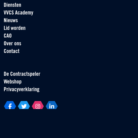
Diensten
VVCS Academy
Nieuws
Lid worden
CAO
Over ons
Contact
De Contractspeler
Webshop
Privacyverklaring
Vereniging van Contractspelers
Scorpius 161
2132 LR Hoofddorp