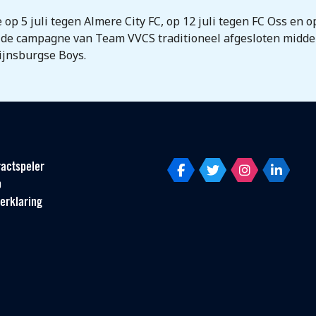
p 5 juli tegen Almere City FC, op 12 juli tegen FC Oss en o
dt de campagne van Team VVCS traditioneel afgesloten midd
ijnsburgse Boys.
actspeler
p
erklaring