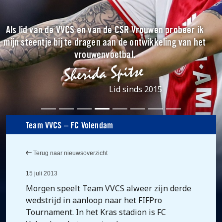
Als lid van de VVCS en van de CSR Vrouwen probeer ik
mijn steentje bij te dragen aan de ontwikkeling van het
vrouwenvoetbal.
Lid sinds 2015
Team VVCS – FC Volendam
Terug naar nieuwsoverzicht
15 juli 2013
Morgen speelt Team VVCS alweer zijn derde
wedstrijd in aanloop naar het FIFPro
Tournament. In het Kras stadion is FC