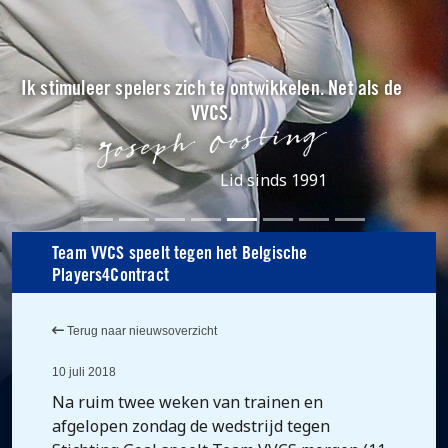
Ik stimuleer spelers zich te ontwikkelen. Net als de
VVCS.
Lid sinds 1991
Team VVCS speelt tegen het Belgische
Players4Contract
Terug naar nieuwsoverzicht
10 juli 2018
Na ruim twee weken van trainen en
afgelopen zondag de wedstrijd tegen