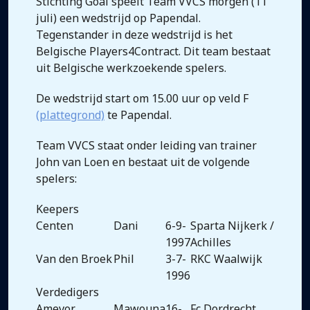
Stichting Goal speelt Team VVCS morgen (11
juli) een wedstrijd op Papendal.
Tegenstander in deze wedstrijd is het
Belgische Players4Contract. Dit team bestaat
uit Belgische werkzoekende spelers.
De wedstrijd start om 15.00 uur op veld F
(plattegrond)
te Papendal.
Team VVCS staat onder leiding van trainer
John van Loen en bestaat uit de volgende
spelers:
Keepers
Centen
Dani
6-9-
Sparta Nijkerk /
1997
Achilles
Van den Broek
Phil
3-7-
RKC Waalwijk
1996
Verdedigers
Amevor
Mawouna
16-
Fc Dordrecht