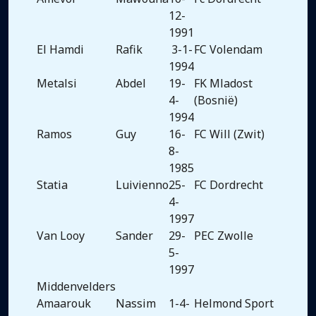
12-
1991
El Hamdi
Rafik
3-1-
FC Volendam
1994
Metalsi
Abdel
19-
FK Mladost
4-
(Bosnië)
1994
Ramos
Guy
16-
FC Will (Zwit)
8-
1985
Statia
Luivienno
25-
FC Dordrecht
4-
1997
Van Looy
Sander
29-
PEC Zwolle
5-
1997
Middenvelders
Amaarouk
Nassim
1-4-
Helmond Sport