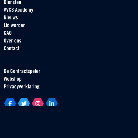
Diensten
VVCS Academy
Nieuws
Lid worden
CAO
Over ons
Contact
De Contractspeler
Webshop
Privacyverklaring
Vereniging van Contractspelers
Scorpius 161
2132 LR Hoofddorp