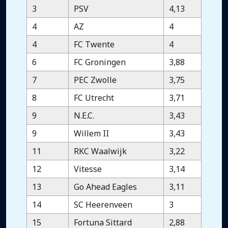
3
PSV
4,13
4
AZ
4
4
FC Twente
4
6
FC Groningen
3,88
7
PEC Zwolle
3,75
8
FC Utrecht
3,71
9
N.E.C.
3,43
9
Willem II
3,43
11
RKC Waalwijk
3,22
12
Vitesse
3,14
13
Go Ahead Eagles
3,11
14
SC Heerenveen
3
15
Fortuna Sittard
2,88