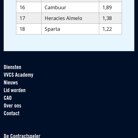
16
Cambuur
1,89
17
Heracles Almelo
1,38
18
Sparta
1,22
Diensten
VVCS Academy
Nieuws
Lid worden
CAO
Over ons
Contact
De Contractspeler