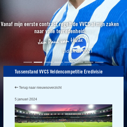
Vanaf mijn eerste contract regelt de VVCS al mijn zaken
naar volle tevredenheid.
Lid sinds 2021
Tussenstand VVCS Veldencompetitie Eredivisie
Terug naar nieuwsoverzicht
5 januari 2024