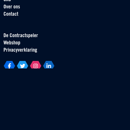
Over ons
Contact
De Contractspeler
Webshop
Privacyverklaring
Vereniging van Contractspelers
Scorpius 161
2132 LR Hoofddorp
T +31 (0) 23 55 46 930
info@vvcs.nl
© 2026 VVCS - Alle rechten voorbehouden