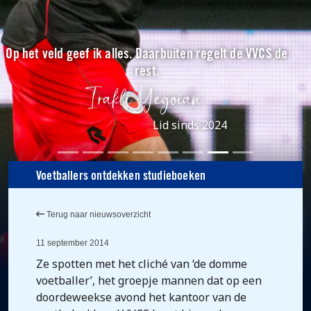
Op het veld geef ik alles. Daarbuiten regelt de VVCS de
rest.
Lid sinds 2024
Voetballers ontdekken studieboeken
Terug naar nieuwsoverzicht
11 september 2014
Ze spotten met het cliché van ‘de domme
voetballer’, het groepje mannen dat op een
doordeweekse avond het kantoor van de