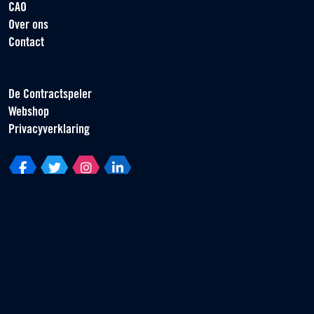
CAO
Over ons
Contact
De Contractspeler
Webshop
Privacyverklaring
Vereniging van Contractspelers
Scorpius 161
2132 LR Hoofddorp
T +31 (0) 23 55 46 930
info@vvcs.nl
© 2026 VVCS - Alle rechten voorbehouden