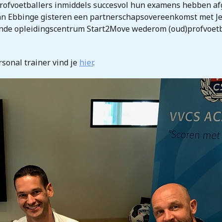
)profvoetballers inmiddels succesvol hun examens hebben a
an Ebbinge gisteren een partnerschapsovereenkomst met J
ende opleidingscentrum Start2Move wederom (oud)profvoetb
rsonal trainer vind je
hier
.