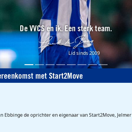
De VVCS en ik. Een sterk team.
Lid sinds 2009
ereenkomst met Start2Move
an Ebbinge de oprichter en eigenaar van Start2Move, Jelmer