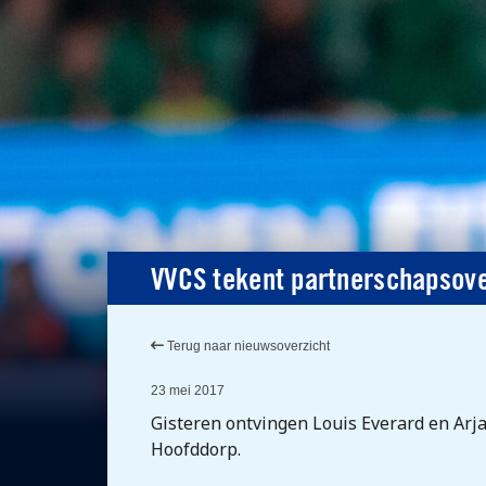
VVCS tekent partnerschapsov
Terug naar nieuwsoverzicht
23 mei 2017
Gisteren ontvingen Louis Everard en Arj
Hoofddorp.