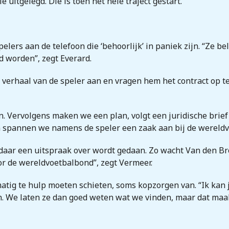
e uitgelegd. Die is toen het hele traject gestart.”
lers aan de telefoon die ‘behoorlijk’ in paniek zijn. “Ze be
d worden”, zegt Everard.
erhaal van de speler aan en vragen hem het contract op te 
. Vervolgens maken we een plan, volgt een juridische brief
an spannen we namens de speler een zaak aan bij de wereldv
daar een uitspraak over wordt gedaan. Zo wacht Van den Broek
r de wereldvoetbalbond”, zegt Vermeer.
tig te hulp moeten schieten, soms kopzorgen van. “Ik kan 
n. We laten ze dan goed weten wat we vinden, maar dat maak