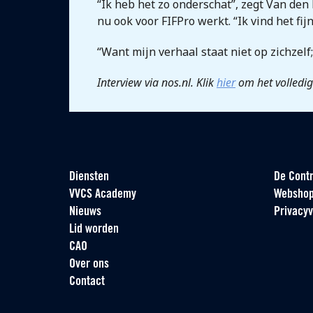
“Ik heb het zo onderschat”, zegt Van den
nu ook voor FIFPro werkt. “Ik vind het fijn
“Want mijn verhaal staat niet op zichzelf
Interview via nos.nl. Klik
hier
om het volledige
Diensten
De Contr
VVCS Academy
Websho
Nieuws
Privacyv
Lid worden
CAO
Over ons
Contact