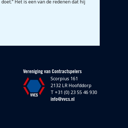
doet.” Het is een van de redenen dat hij
Vereniging van Contractspelers
Scorpius 161
2132 LR Hoofddorp
T +31 (0) 23 55 46 930
info@vvcs.nl