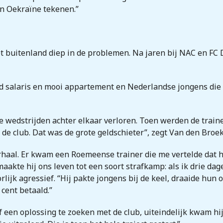
en Oekraïne tekenen.”
buitenland diep in de problemen. Na jaren bij NAC en FC De
d salaris en mooi appartement en Nederlandse jongens die
ie wedstrijden achter elkaar verloren. Toen werden de train
de club. Dat was de grote geldschieter”, zegt Van den Broek
haal. Er kwam een Roemeense trainer die me vertelde dat h
aakte hij ons leven tot een soort strafkamp: als ik drie dag
orlijk agressief. “Hij pakte jongens bij de keel, draaide hu
cent betaald.”
een oplossing te zoeken met de club, uiteindelijk kwam hij