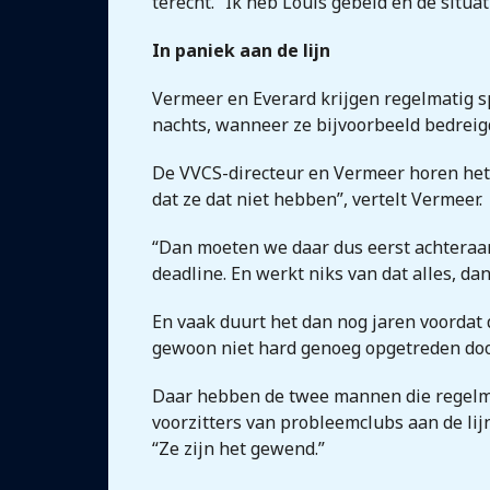
terecht. “Ik heb Louis gebeld en de situati
In paniek aan de lijn
Vermeer en Everard krijgen regelmatig spe
nachts, wanneer ze bijvoorbeeld bedreig
De VVCS-directeur en Vermeer horen het v
dat ze dat niet hebben”, vertelt Vermeer.
“Dan moeten we daar dus eerst achteraan
deadline. En werkt niks van dat alles, d
En vaak duurt het dan nog jaren voordat 
gewoon niet hard genoeg opgetreden doo
Daar hebben de twee mannen die regelma
voorzitters van probleemclubs aan de lij
“Ze zijn het gewend.”