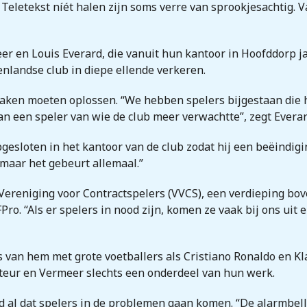
Teletekst níét halen zijn soms verre van sprookjesachtig. Va
meer en Louis Everard, die vanuit hun kantoor in Hoofddorp j
enlandse club in diepe ellende verkeren.
 zaken moeten oplossen. “We hebben spelers bijgestaan die
 een speler van wie de club meer verwachtte”, zegt Everar
pgesloten in het kantoor van de club zodat hij een beëindig
, maar het gebeurt allemaal.”
 Vereniging voor Contractspelers (VVCS), een verdieping bo
ro. “Als er spelers in nood zijn, komen ze vaak bij ons uit 
 van hem met grote voetballers als Cristiano Ronaldo en Kl
cteur en Vermeer slechts een onderdeel van hun werk.
l dat spelers in de problemen gaan komen. “De alarmbelle