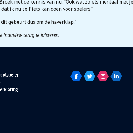
 Broek met de kennis van nu. “Ook wat zoiets mentaal met je 
 dat ik nu zelf iets kan doen voor spelers.”
; dit gebeurt dus om de haverklap.”
 interview terug te luisteren.
actspeler
p
erklaring