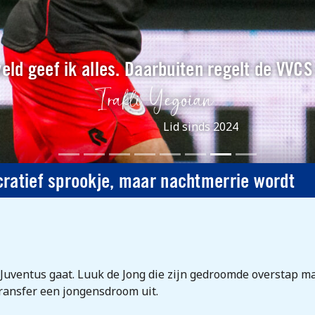
eld geef ik alles. Daarbuiten regelt de VVCS
Lid sinds 2024
cratief sprookje, maar nachtmerrie wordt
r Juventus gaat. Luuk de Jong die zijn gedroomde overstap m
ransfer een jongensdroom uit.